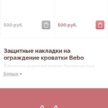
ограждение кроватки 2
ограждение кроватки
шт (грызунок) 118 см и
Bebo 2 шт (грызунок)
112 см
118/118 см
500
руб.
500
руб.
Защитные накладки на
ограждение кроватки Bebo
Для многих родителей вопрос безопасности и
комфорта их малыша является наиважнейшим.
Больше
Одним из важных шагов в этом направлении
является использование защитных накладок на
ограждение детской кроватки. Их еще часто
называют силиконовыми накладками и бортиками
на кровать, грызунками, антигрызом и т.п.