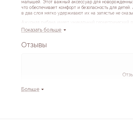
малышей. Этот важный аксессуар для новорожденных 
что обеспечивает комфорт и безопасность для детей.
в два слоя мягко удерживают их на запястье не оказ
Ажурная рибана имеет уникальный геометрический ри
красив, но и способствует хорошей вентиляции. Гла
Показать больше
обеспечивает мягкое прилегание к коже, защищая её
антицарапки – отличный выбор для родителей, стре
Отзывы
малышу максимальный комфорт и заботу.
Для пошива антицарапок в рубчик (лапша) мы испол
хлопка 100%, поскольку это гладкий и мягкий вид хло
гипоаллергенна, идеально подходит для нежной детск
образует катышки), этот материал идеально держит 
Отзы
спокойствие.
Больше