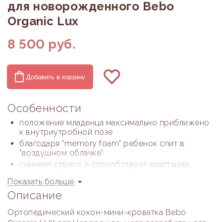
для новорожденного Bebo
Organic Lux
8 500
руб.
Добавить в корзину
Особенности
положение младенца максимально приближено
к внутриутробной позе
благодаря "memory foam" ребенок спит в
"воздушном облачке"
снимает стресс и способствует адаптации
малыша в первые месяцы жизни
Показать больше
снижается риска возникновения синдрома
Описание
плоской головы
облегчается отвод газиков и опорожнение
Ортопедический кокон-мини-кроватка Bebo
кишечника, уменьшает колики