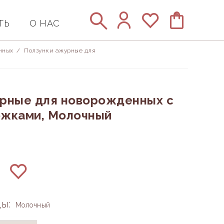
ТЬ
О НАС
нных
/
Ползунки ажурные для
рные для новорожденных с
ожками, Молочный
ы:
Молочный