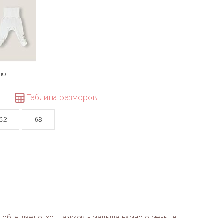
рю
Таблица размеров
62
68
 облегчает отход газиков - малыша намного меньше