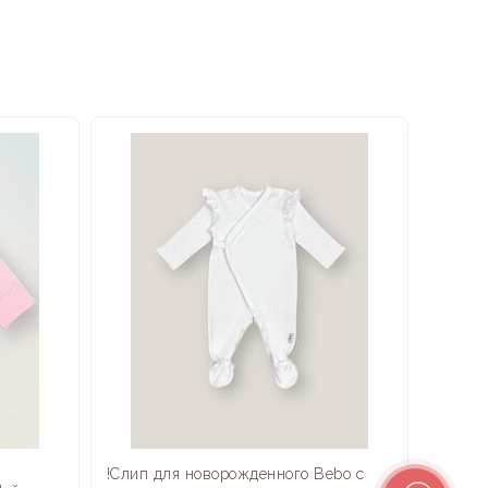
ка
перед первым использованием
предварительная
а!
!Слип для новорожденного Bebo с